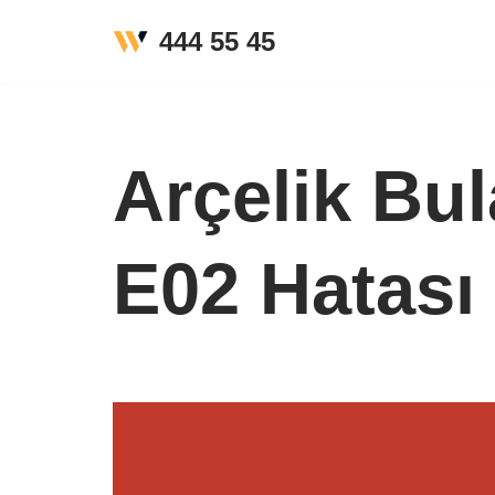
444 55 45
İçeriğe
geç
Arçelik Bu
E02 Hatası