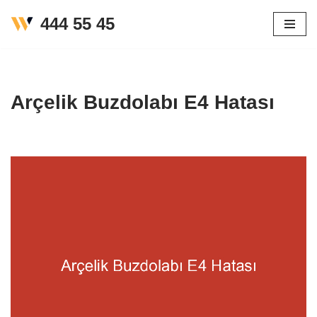
444 55 45
İçeriğe
geç
Arçelik Buzdolabı E4 Hatası