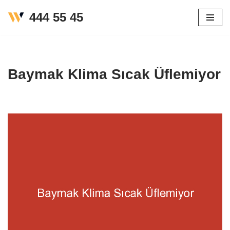
444 55 45
İçeriğe
geç
Baymak Klima Sıcak Üflemiyor