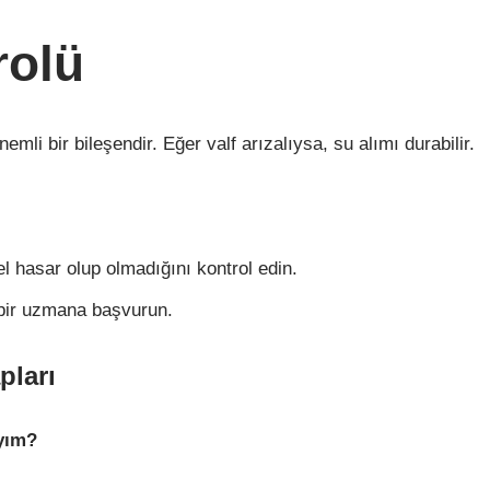
rolü
mli bir bileşendir. Eğer valf arızalıysa, su alımı durabilir.
sel hasar olup olmadığını kontrol edin.
n bir uzmana başvurun.
pları
ıyım?