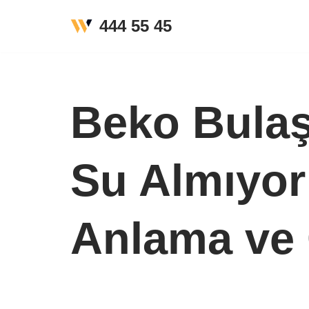
444 55 45
İçeriğe
geç
Beko Bulaş
Su Almıyor
Anlama ve