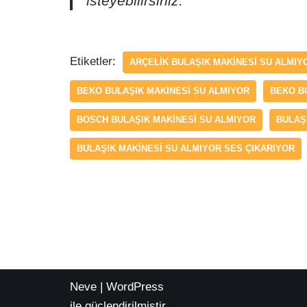
isteyebilirsiniz.
Etiketler:
ARÇELIK BULAŞIK MAKINESI SU ALMIY
BEKO BULAŞIK MAKINESI SU ALMIYOR
BEKO B
BOSCH BULAŞIK MAKINESI SU ALMIYOR
BULAŞ
BULAŞIK MAKINESI SU ALMIYOR SES ÇIKARIYOR
Neve
|
WordPress
ile güçlendirilmiştir