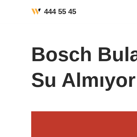
444 55 45
İçeriğe
geç
Bosch Bula
Su Almıyor