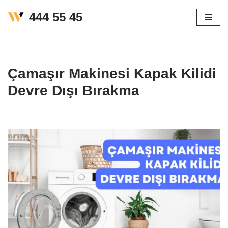
444 55 45
İçeriğe
geç
Çamaşır Makinesi Kapak Kilidi
Devre Dışı Bırakma