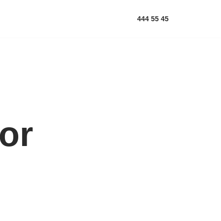
444 55 45
or