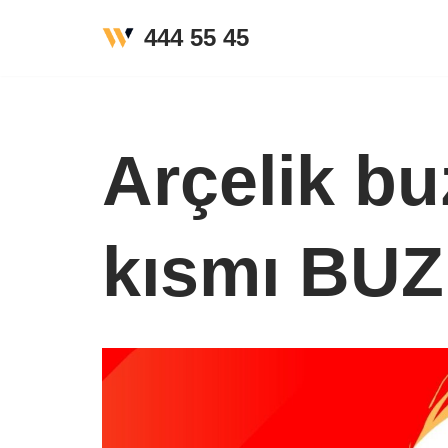
444 55 45
İçeriğe
geç
Arçelik bu
kısmı BU