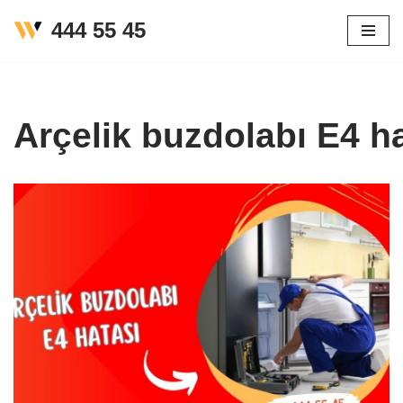
444 55 45
İçeriğe
geç
Arçelik buzdolabı E4 