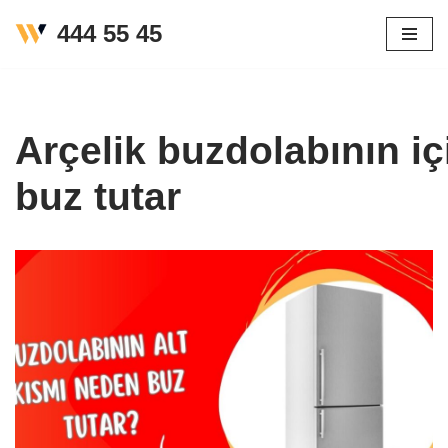
444 55 45
İçeriğe
geç
Arçelik buzdolabının i
buz tutar