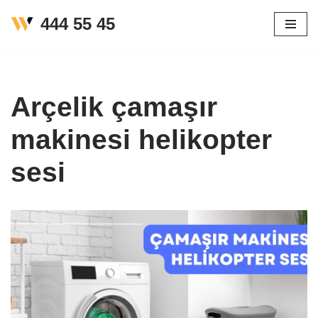
444 55 45
İçeriğe
geç
Arçelik çamaşır
makinesi helikopter
sesi