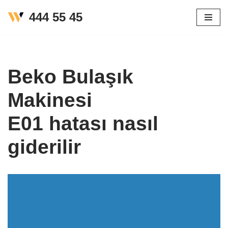
444 55 45
İçeriğe
geç
Beko Bulaşık
Makinesi
E01 hatası nasıl
giderilir