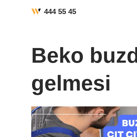
444 55 45
İçeriğe
geç
Beko buzdo
gelmesi