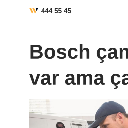
444 55 45
İçeriğe
geç
Bosch çam
var ama ç