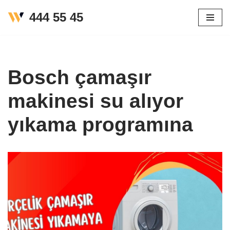
444 55 45
İçeriğe
geç
Bosch çamaşır
makinesi su alıyor
yıkama programına