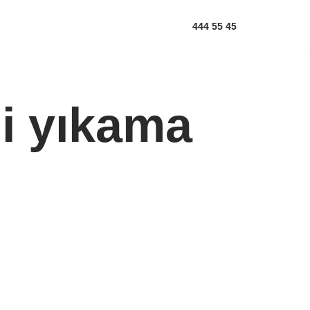
444 55 45
i yıkama