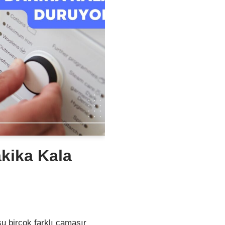
kika Kala
u birçok farklı çamaşır