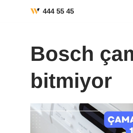
444 55 45
İçeriğe
geç
Bosch çam
bitmiyor