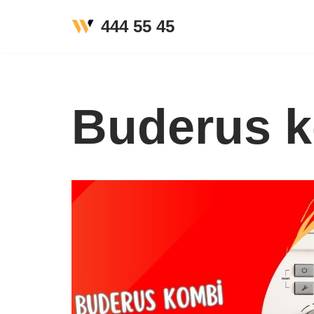
444 55 45
İçeriğe
geç
Buderus 