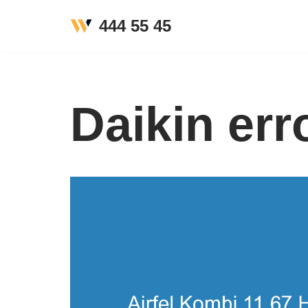
444 55 45
İçeriğe
geç
Daikin err