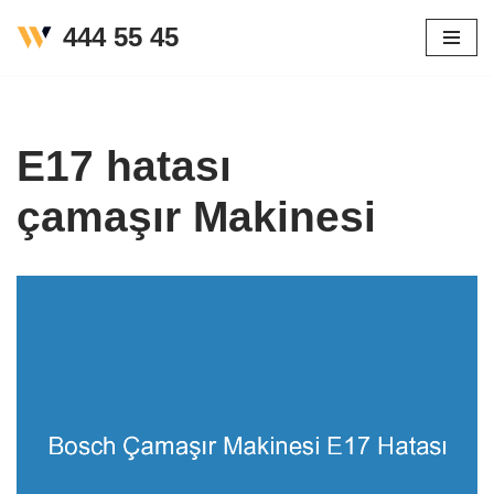
444 55 45
İçeriğe
geç
E17 hatası
çamaşır Makinesi