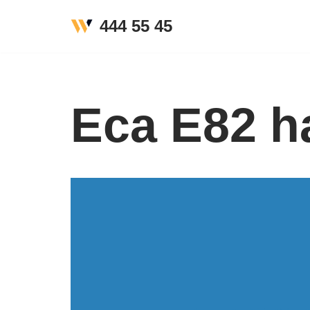
444 55 45
İçeriğe
geç
Eca E82 h