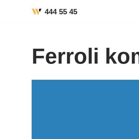
444 55 45
İçeriğe
geç
Ferroli ko