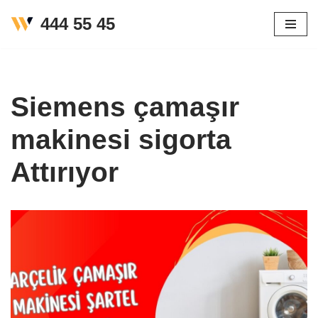
444 55 45
İçeriğe
geç
Siemens çamaşır
makinesi sigorta
Attırıyor