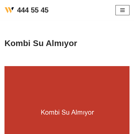
444 55 45
İçeriğe
geç
Kombi Su Almıyor