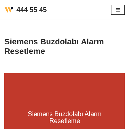
444 55 45
İçeriğe
geç
Siemens Buzdolabı Alarm
Resetleme