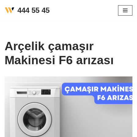
444 55 45
İçeriğe
geç
Arçelik çamaşır
Makinesi F6 arızası