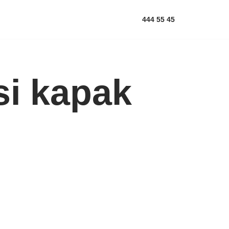
444 55 45
si kapak