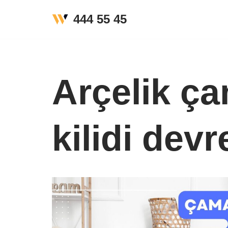
444 55 45
İçeriğe
geç
Arçelik ç
kilidi dev