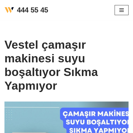
444 55 45
İçeriğe
geç
Vestel çamaşır
makinesi suyu
boşaltıyor Sıkma
Yapmıyor