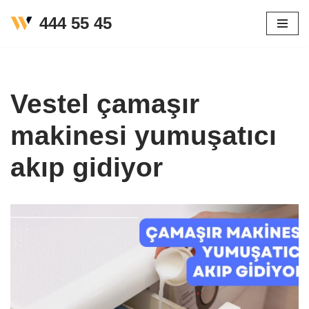
444 55 45
İçeriğe
geç
Vestel çamaşır
makinesi yumuşatıcı
akıp gidiyor